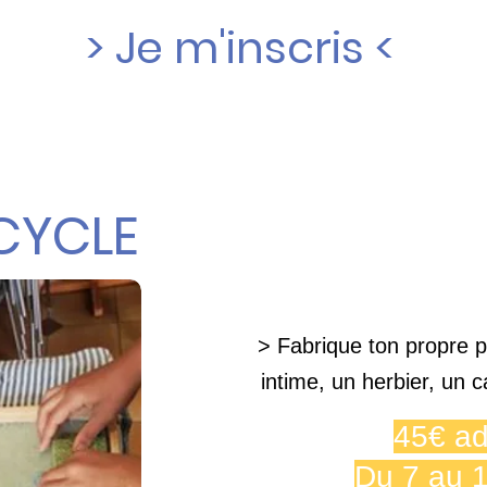
> Je m'inscris <
ECYCLE
> Fabrique ton propre pa
intime, un herbier, un 
45€ ad
Du 7 au 1