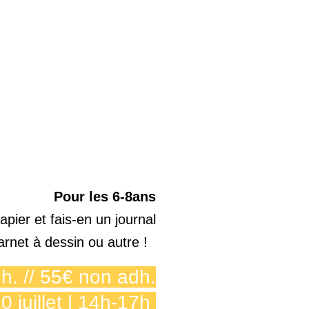
Pour les 6-8ans
pier et fais-en un journal
carnet à dessin ou autre !
h. // 55€ non adh.
0 juillet | 14h-17h