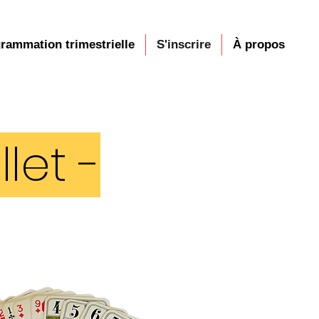
rammation trimestrielle
S'inscrire
À propos
let -