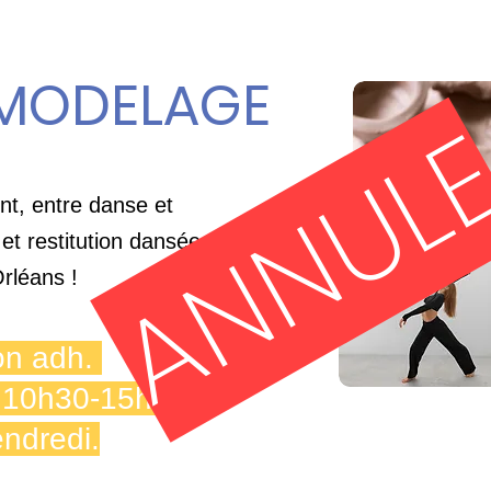
 MODELAGE
ANNUL
t, entre danse et
 et restitution dansée au
rléans !
on adh.
 | 10h30-15h30 /
ndredi.