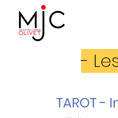
- Le
TAROT - In