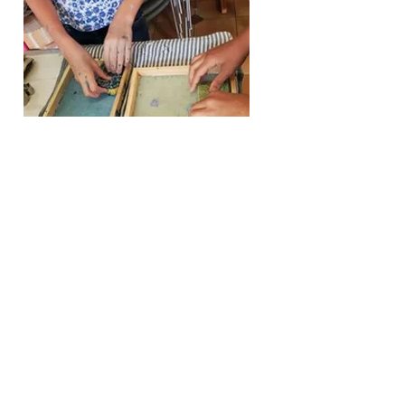
45€ adh. // 55€ non adh.
Du 7 au 10 juillet | 14h-17h
> Je m'inscris <
MUSIK LES LOUSTIK'S
ANNULE
Pour les 4-6ans