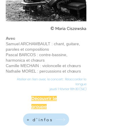
©
Maria Ciszewska
Avec
Samue
l ARCHAMBAULT : chant, guitare,
paroles et compositions
Pa
scal BARCOS : contre-bassine,
harmonica et chœurs
Camille MECHAIN : violoncelle et chœurs
Nathalie MOREL : percussions et chœurs
Atelier en lien avec le concert : Réaccorder la
langue
jeudi 1 février 18h30 (5€)
Découvrir le
groupe
+ d'infos